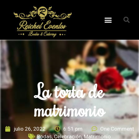
La torta de
matrimonio
julio 26, 2022
6:51 pm
One Comment
Bodas
,
Celebración
,
Matrimonio