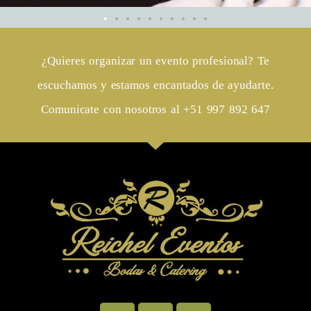
¿Quieres organizar un evento profesional? Te
escuchamos y estamos encantados de ayudarte.
Comunicate con nosotros al +51 997 892 647