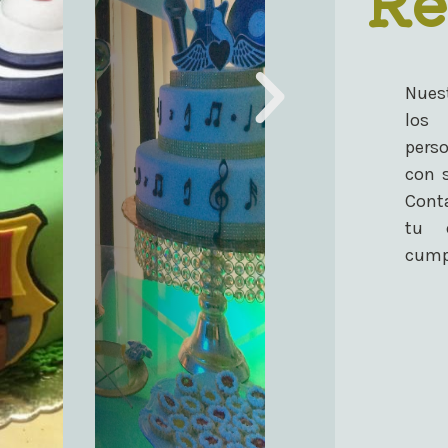
Nuest
los
pers
con 
Cont
tu 
cumpl