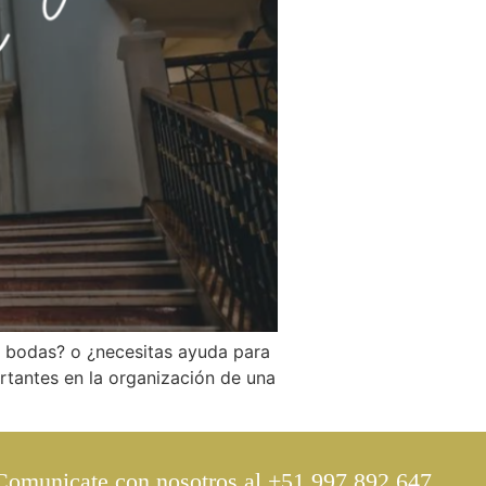
de bodas? o ¿necesitas ayuda para
tantes en la organización de una
 Comunicate con nosotros al +51 997 892 647