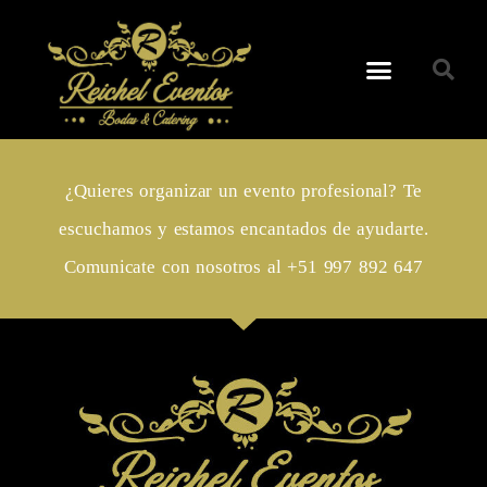
¿Quieres organizar un evento profesional? Te
escuchamos y estamos encantados de ayudarte.
Comunicate con nosotros al +51 997 892 647